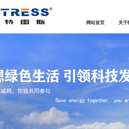
网站首页
关于