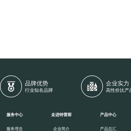
品牌优势
企业实力
行业知名品牌
高性价比产
服务中心
走进特雷斯
产品中心
服务理念
企业简介
产品总汇